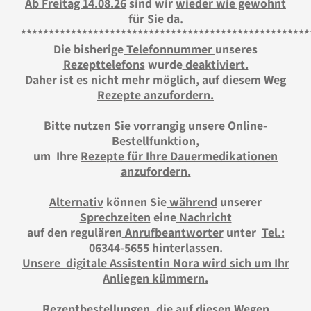
Ab Freitag 14.08.26
sind wir
wieder wie gewohnt
für Sie da.
****************************************************
Die bisherige
Telefonnummer
unseres
Rezepttelefons
wurde
deaktiviert.
Daher ist es
nicht mehr möglich, auf diesem Weg
Rezepte anzufordern.
Bitte nutzen Sie
vorrangig
unsere
Online-
Bestellfunktion,
um Ihre
Rezepte für Ihre Dauermedikationen
anzufordern.
Alternativ
können Sie
während
unserer
Sprechzeiten
eine
Nachricht
auf den regulären
Anrufbeantworter
unter
Tel.:
06344-5655 hinterlassen.
Unsere digitale Assistentin Nora wird sich um Ihr
Anliegen kümmern.
Rezeptbestellungen, die auf diesen Wegen